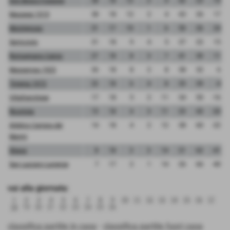
Don Bosco Fossone
38
18
12
2
4
42
23
19
Massese 1919
38
18
12
2
4
43
26
17
Montignoso
31
17
10
1
6
50
26
24
Serricciolo
31
18
9
4
5
37
22
15
Romagnano Calcio
27
18
8
3
7
41
30
11
Massarosa 1925
26
18
8
2
8
38
32
6
Tirrenia 1973
22
18
6
4
8
35
39
-4
Villafranchese
17
18
5
2
11
34
50
-16
Ricortola
15
18
4
3
11
25
45
-20
Atletico Carrara dei
14
18
4
2
12
38
60
-22
Marmi
Stiava
8
18
2
2
14
21
62
-41
San Lazzaro Lunense
7
17
2
1
14
26
66
-40
vai alla giornata:
1
2
3
4
5
6
7
8
9
10
11
12
13
14
15
16
17
18
19
20
21
22
23
24
25
26
classifica partite in casa
-
classifica partite fuori casa