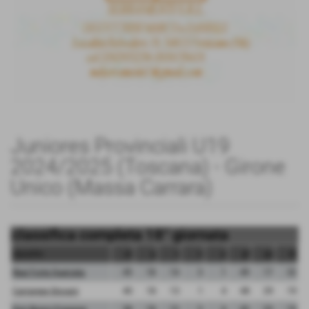
Juniores Provinciali U19
2024/2025 (Toscana) - Girone
Unico (Massa Carrara)
classifica completa 18° giornata
squadra
pt
g
v
n
p
gf
gs
dr
Real Forte Querceta
45
18
14
3
1
49
17
32
Carrarese Giovani
40
18
13
1
4
48
29
19