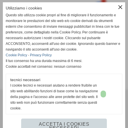
close
Utilizziamo i cookies
Questo sito utilizza cookie propri al fine di migliorare il funzionamento e
0
monitorare le prestazioni del sito web e/o cookie derivati da strumenti
esterni che consentono di inviare messaggi pubblicitari in linea con le tue
preferenze, come dettagliato nella Cookie Policy. Per continuare è
PT
G
V
N
P
GF
GS
DR
necessario autorizzare i nostri cookie. Cliccando sul pulsante
Stiava
San Macario Oltreserchio
ACCONSENTO, acconsenti all'uso dei cookie. Ignorando questo banner e
navigando il sito acconsenti all'uso dei cookie.
Cookie Policy
-
Privacy Policy
Il tuo consenso ha una durata massima di 6 mesi.
Cookie accettati nel consenso: nessun consenso
SCHEDA
-
CALENDARIO E RISULTATI
-
CLASSIFICA
tecnici necessari
I cookie tecnici e necessari aiutano a rendere fruibile un
sito web abilitando funzioni di base come la navigazione
A.S.D. Serricciolo
della pagina e l'accesso alle aree protette del sito web. Il
via Pisa, Serricciolo - Aulla (Massa-Carrara)
sito web non può funzionare correttamente senza questi
cookie.
P.I. 00644580458
Tel. 0187417959
asdserricciolo@libero.it
ACCETTA I COOKIES