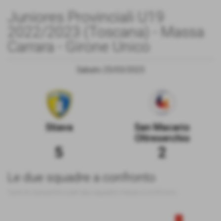
Juniores Provinciali U19
2022/2023 (Toscana) - Massa
Carrara - Girone Unico
Sabato 25/03/2023
Stiava
San Macario
Oltreserchio
5
2
Le due squadre a confronto
Tutte le statistiche sulle due squadre messe a confronto