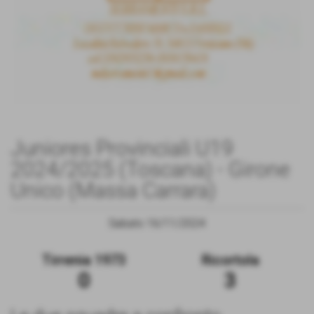
Juniores Provinciali U19
2024/2025 (Toscana) - Girone
Unico (Massa Carrara)
Sabato 16/11/2024
Tirrenia 1973
Ricortola
0
3