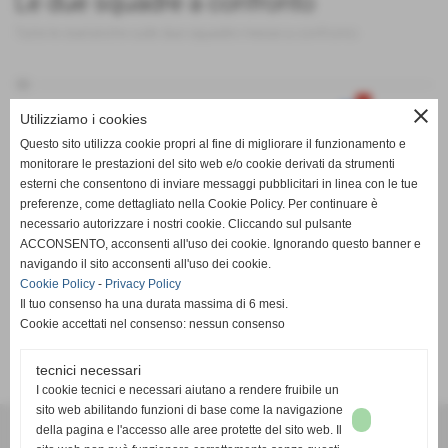
Le due squadre a confronto
Tutte le statistiche sulle due squadre messe a confronto
50
close
Utilizziamo i cookies
Questo sito utilizza cookie propri al fine di migliorare il funzionamento e
monitorare le prestazioni del sito web e/o cookie derivati da strumenti
0
esterni che consentono di inviare messaggi pubblicitari in linea con le tue
preferenze, come dettagliato nella Cookie Policy. Per continuare è
PT
G
V
N
P
GF
GS
DR
necessario autorizzare i nostri cookie. Cliccando sul pulsante
Tirrenia 1973
Ricortola
ACCONSENTO, acconsenti all'uso dei cookie. Ignorando questo banner e
navigando il sito acconsenti all'uso dei cookie.
Cookie Policy
-
Privacy Policy
Il tuo consenso ha una durata massima di 6 mesi.
Cookie accettati nel consenso: nessun consenso
SCHEDA
-
CALENDARIO E RISULTATI
-
CLASSIFICA
tecnici necessari
I cookie tecnici e necessari aiutano a rendere fruibile un
sito web abilitando funzioni di base come la navigazione
A.S.D. Serricciolo
della pagina e l'accesso alle aree protette del sito web. Il
via Pisa, Serricciolo - Aulla (Massa-Carrara)