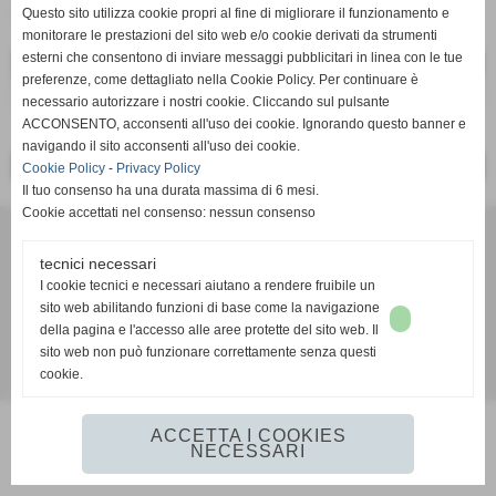
STRUTTURE ADIACENTI
Questo sito utilizza cookie propri al fine di migliorare il funzionamento e
monitorare le prestazioni del sito web e/o cookie derivati da strumenti
DATI
esterni che consentono di inviare messaggi pubblicitari in linea con le tue
preferenze, come dettagliato nella Cookie Policy. Per continuare è
ruolo:
CONSIGLIERE-CUSTODE
necessario autorizzare i nostri cookie. Cliccando sul pulsante
ACCONSENTO, acconsenti all'uso dei cookie. Ignorando questo banner e
navigando il sito acconsenti all'uso dei cookie.
<< PRECEDENTE
SUCCESSIVO >>
Cookie Policy
-
Privacy Policy
Il tuo consenso ha una durata massima di 6 mesi.
Cookie accettati nel consenso: nessun consenso
A.S.D. Serricciolo
via Pisa, Serricciolo - Aulla (Massa-Carrara)
tecnici necessari
P.I. 00644580458
I cookie tecnici e necessari aiutano a rendere fruibile un
Tel. 0187417959
sito web abilitando funzioni di base come la navigazione
asdserricciolo@libero.it
della pagina e l'accesso alle aree protette del sito web. Il
sito web non può funzionare correttamente senza questi
cookie.
Realizzazione siti web www.sitoper.it
ACCETTA I COOKIES
NECESSARI