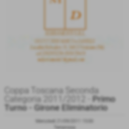
Coppa Toscana Seconda
Categoria 2011/2012 -
Primo
Turno - Girone Eliminatorio
Mercoledì 21/09/2011 15:00
Terrarossa