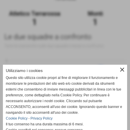
Atletico Terrarossa
Monti
1
1
Le due squadre a confronto
Tutte le statistiche sulle due squadre messe a confronto
5
close
Utilizziamo i cookies
Questo sito utilizza cookie propri al fine di migliorare il funzionamento e
monitorare le prestazioni del sito web e/o cookie derivati da strumenti
0
esterni che consentono di inviare messaggi pubblicitari in linea con le tue
preferenze, come dettagliato nella Cookie Policy. Per continuare è
PT
G
V
N
P
GF
GS
DR
necessario autorizzare i nostri cookie. Cliccando sul pulsante
Atletico Terrarossa
Monti
ACCONSENTO, acconsenti all'uso dei cookie. Ignorando questo banner e
navigando il sito acconsenti all'uso dei cookie.
Cookie Policy
-
Privacy Policy
Il tuo consenso ha una durata massima di 6 mesi.