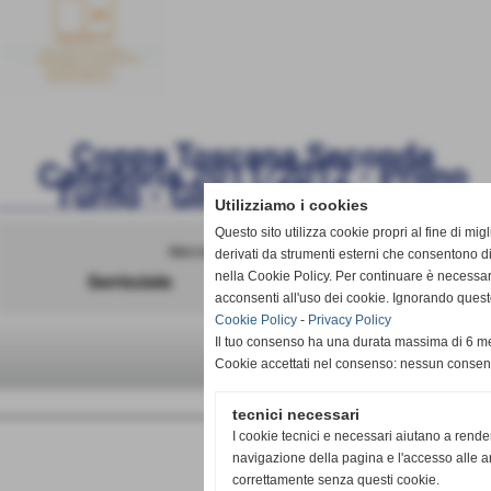
Coppa Toscana Seconda
Categoria 2011/2012 -
Primo
Turno - Girone Eliminatorio
Utilizziamo i cookies
Questo sito utilizza cookie propri al fine di mi
Mercoledì 21/09/2011 15:00
derivati da strumenti esterni che consentono di
nella Cookie Policy. Per continuare è necessa
Serricciolo
RIPOSA
acconsenti all'uso dei cookie. Ignorando quest
Cookie Policy
-
Privacy Policy
Il tuo consenso ha una durata massima di 6 me
scheda
-
calendario e risultati
-
classi
Cookie accettati nel consenso: nessun conse
tecnici necessari
I cookie tecnici e necessari aiutano a rende
navigazione della pagina e l'accesso alle ar
correttamente senza questi cookie.