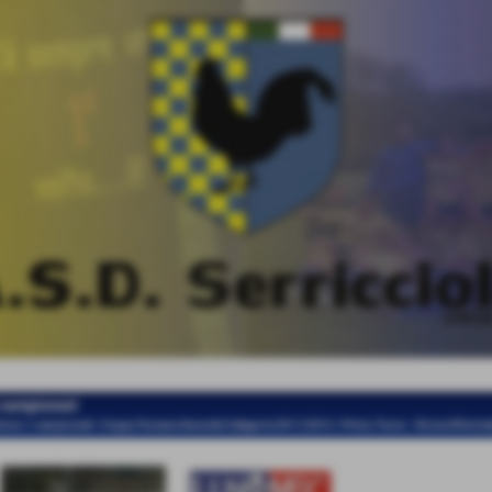
 campionati
ome
>
i campionati
>
Coppa Toscana Seconda Categoria 2011/2012
>
Primo Turno - Girone Elimina