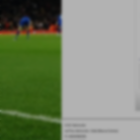
A.S.D. Serricciolo
via Pisa, Serricciolo - Aulla (Massa-Carrara)
P.I. 00644580458