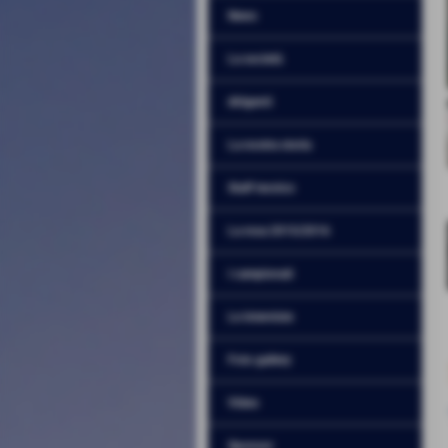
News
La società
dirigenti
La nostra storia
Staff tecnico
La rosa 2015/2016
i campionati
Le interviste
Foto gallery
Video
Sponsor