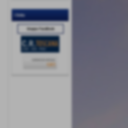
i links
Gruppo FaceBook