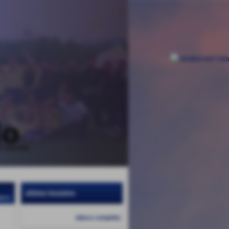
ultimo incontro
torio
elenco completo