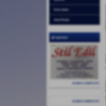
Dove siamo
Area Privata
gli sponsor
ELENCO COMPLETO
ELENCO COMPLETO