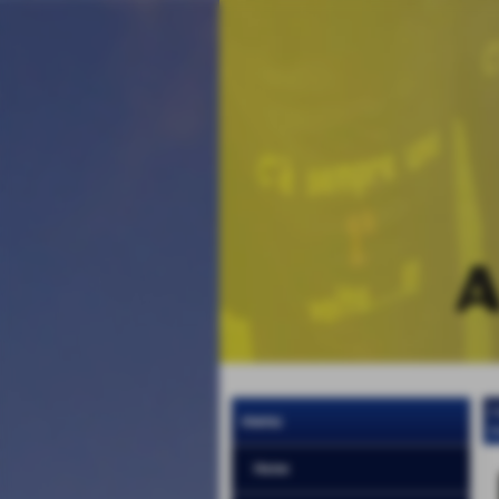
i
menu
H
Home