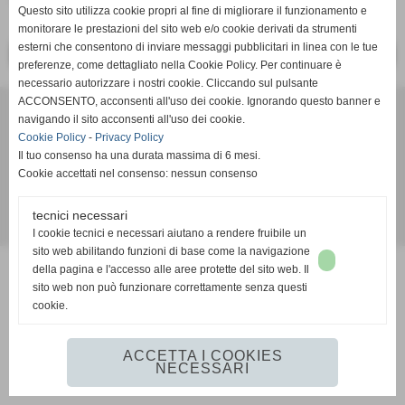
Questo sito utilizza cookie propri al fine di migliorare il funzionamento e
monitorare le prestazioni del sito web e/o cookie derivati da strumenti
esterni che consentono di inviare messaggi pubblicitari in linea con le tue
<< PRECEDENTE
SUCCESSIVO >>
preferenze, come dettagliato nella Cookie Policy. Per continuare è
necessario autorizzare i nostri cookie. Cliccando sul pulsante
ACCONSENTO, acconsenti all'uso dei cookie. Ignorando questo banner e
A.S.D. Serricciolo
navigando il sito acconsenti all'uso dei cookie.
via Pisa, Serricciolo - Aulla (Massa-Carrara)
Cookie Policy
-
Privacy Policy
P.I. 00644580458
Il tuo consenso ha una durata massima di 6 mesi.
Tel. 0187417959
Cookie accettati nel consenso: nessun consenso
asdserricciolo@libero.it
tecnici necessari
Realizzazione siti web www.sitoper.it
I cookie tecnici e necessari aiutano a rendere fruibile un
sito web abilitando funzioni di base come la navigazione
della pagina e l'accesso alle aree protette del sito web. Il
sito web non può funzionare correttamente senza questi
cookie.
ACCETTA I COOKIES
NECESSARI