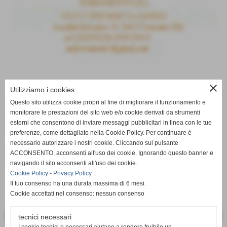
close
Utilizziamo i cookies
3° Giornata - Commento del
Questo sito utilizza cookie propri al fine di migliorare il funzionamento e
monitorare le prestazioni del sito web e/o cookie derivati da strumenti
mister
esterni che consentono di inviare messaggi pubblicitari in linea con le tue
28-09-2009
-
Partite di Campionato
preferenze, come dettagliato nella Cookie Policy. Per continuare è
necessario autorizzare i nostri cookie. Cliccando sul pulsante
E´ già online l´attesissimo commento del mister.
ACCONSENTO, acconsenti all'uso dei cookie. Ignorando questo banner e
Votate il suo sondaggio!!!
navigando il sito acconsenti all'uso dei cookie.
Cookie Policy
-
Privacy Policy
Il tuo consenso ha una durata massima di 6 mesi.
Cookie accettati nel consenso: nessun consenso
<< PRECEDENTE
SUCCESSIVO >>
tecnici necessari